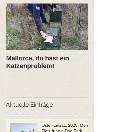
Mallorca, du hast ein
2017- erfolgre
Katzenproblem!
ANIMARIS Ja
Aktuelle Einträge
Oster-Einsatz 2025: Mehr
Platz für die Dog Park