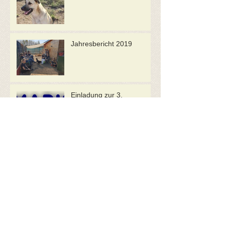
Jahresbericht 2019
Einladung zur 3.
ordentlichen
Mitgliederversammlung
ANIMARIS SCHWEIZ
Archiv
Mai 2025
(1)
1 Beitrag
April 2025
(1)
1 Beitrag
Juni 2024
(1)
1 Beitrag
April 2023
(1)
1 Beitrag
Oktober 2022
(1)
1 Beitrag
März 2022
(1)
1 Beitrag