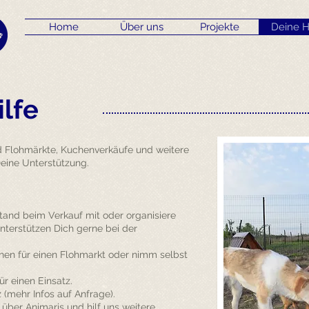
Home
Über uns
Projekte
Deine H
ilfe
d Flohmärkte, Kuchenverkäufe und weitere
Deine Unterstützung.
Stand beim Verkauf mit oder organisiere
nterstützen Dich gerne bei der
hen für einen Flohmarkt oder nimm selbst
r einen Einsatz.
 (mehr Infos auf Anfrage).
ber Animaris und hilf uns weitere