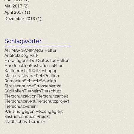
Mai 2017
(2)
2 Beiträge
April 2017
(1)
1 Beitrag
Dezember 2016
(1)
1 Beitrag
Schlagwörter
ANIMARIS
ANIMARIS Helfer
AntiPelz
Dog Park
Freiwilligenarbeit
Gutes tun
Helfen
Hundehütten
Kastrationsaktion
Kastrierenhilft
Katzen
Lugoj
Mallorca
Neapel
Pelz
Petition
Rumänien
Schweiz
Spanien
Strassenhunde
Strassenkatze
Süditalien
Tierheim
Tierschutz
Tierschutzaktion
Tierschutzarbeit
Tierschutzevent
Tierschutzprojekt
Tierschutzverein
Wir sind gegen Pelz
engagiert
kastrieren
neues Projekt
städtisches Tierheim