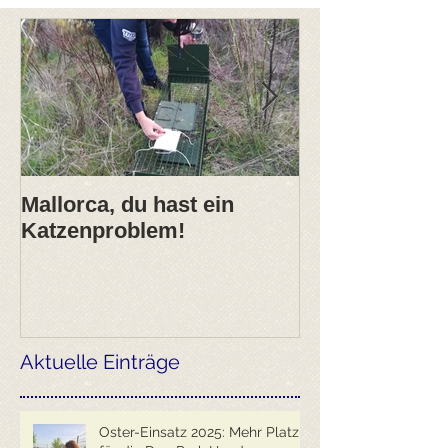
Mallorca, du hast ein
2017- erfolgre
Katzenproblem!
ANIMARIS Ja
Aktuelle Einträge