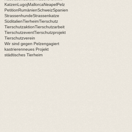
Katzen
Lugoj
Mallorca
Neapel
Pelz
Petition
Rumänien
Schweiz
Spanien
Strassenhunde
Strassenkatze
Süditalien
Tierheim
Tierschutz
Tierschutzaktion
Tierschutzarbeit
Tierschutzevent
Tierschutzprojekt
Tierschutzverein
Wir sind gegen Pelz
engagiert
kastrieren
neues Projekt
städtisches Tierheim