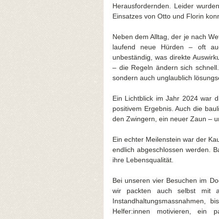
Herausfordernden. Leider wurden
Einsatzes von Otto und Florin kon
Neben dem Alltag, der je nach Wet
laufend neue Hürden – oft auch
unbeständig, was direkte Auswir
– die Regeln ändern sich schnell. 
sondern auch unglaublich lösungsor
Ein Lichtblick im Jahr 2024 war 
positivem Ergebnis. Auch die baul
den Zwingern, ein neuer Zaun – un
Ein echter Meilenstein war der Ka
endlich abgeschlossen werden. Ba
ihre Lebensqualität.
Bei unseren vier Besuchen im Do
wir packten auch selbst mit 
Instandhaltungsmassnahmen, bi
Helfer:innen motivieren, ein