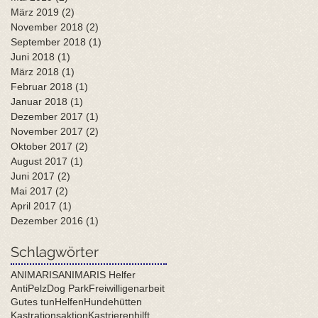
März 2019
(2)
2 Beiträge
November 2018
(2)
2 Beiträge
September 2018
(1)
1 Beitrag
Juni 2018
(1)
1 Beitrag
März 2018
(1)
1 Beitrag
Februar 2018
(1)
1 Beitrag
Januar 2018
(1)
1 Beitrag
Dezember 2017
(1)
1 Beitrag
November 2017
(2)
2 Beiträge
Oktober 2017
(2)
2 Beiträge
August 2017
(1)
1 Beitrag
Juni 2017
(2)
2 Beiträge
Mai 2017
(2)
2 Beiträge
April 2017
(1)
1 Beitrag
Dezember 2016
(1)
1 Beitrag
Schlagwörter
ANIMARIS
ANIMARIS Helfer
AntiPelz
Dog Park
Freiwilligenarbeit
Gutes tun
Helfen
Hundehütten
Kastrationsaktion
Kastrierenhilft