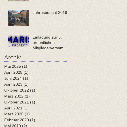
Jahresbericht 2019
Einladung zur 3.
ordentlichen
Mitgliederversammlu
ng ANIMARIS
Archiv
SCHWEIZ
Mai 2025
(1)
1 Beitrag
April 2025
(1)
1 Beitrag
Juni 2024
(1)
1 Beitrag
April 2023
(1)
1 Beitrag
Oktober 2022
(1)
1 Beitrag
März 2022
(1)
1 Beitrag
Oktober 2021
(1)
1 Beitrag
April 2021
(1)
1 Beitrag
März 2020
(1)
1 Beitrag
Februar 2020
(1)
1 Beitrag
Mai 2019
(2)
2 Beiträge