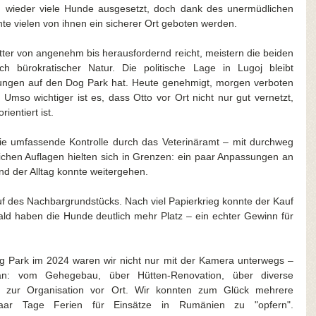
 wieder viele Hunde ausgesetzt, doch dank des unermüdlichen 
nte vielen von ihnen ein sicherer Ort geboten werden.
ter von angenehm bis herausfordernd reicht, meistern die beiden 
 bürokratischer Natur. Die politische Lage in Lugoj bleibt 
kungen auf den Dog Park hat. Heute genehmigt, morgen verboten 
Umso wichtiger ist es, dass Otto vor Ort nicht nur gut vernetzt, 
ientiert ist.
die umfassende Kontrolle durch das Veterinäramt – mit durchweg 
ichen Auflagen hielten sich in Grenzen: ein paar Anpassungen an 
d der Alltag konnte weitergehen.
uf des Nachbargrundstücks. Nach viel Papierkrieg konnte der Kauf 
ld haben die Hunde deutlich mehr Platz – ein echter Gewinn für 
g Park im 2024 waren wir nicht nur mit der Kamera unterwegs – 
an: vom Gehegebau, über Hütten-Renovation, über diverse 
s zur Organisation vor Ort. Wir konnten zum Glück mehrere 
 paar Tage Ferien für Einsätze in Rumänien zu "opfern". 